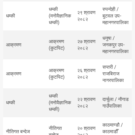
धम्की
रुपन्देही /
२९ श्रावण
धम्की
(मनोवैज्ञानिक
बुटवल उप-
२०८२
धम्की)
महानगरपालिका
धनुषा /
आक्रमण
२७ श्रावण
आक्रमण
जनकपुर उप-
(कुटपिट)
२०८२
महानगरपालिका
सप्तरी /
आक्रमण
२६ श्रावण
आक्रमण
राजबिराज
(कुटपिट)
२०८२
नागरपालिका
धम्की
२२ श्रावण
दार्चुला / नौगाड
धम्की
(मनोवैज्ञानिक
२०८२
गाउँपालिका
धम्की)
काठमाण्डौ /
नीतिगत
२० श्रावण
नीतिगत बन्देज
काठमाडौँ
बन्देज
२०८२