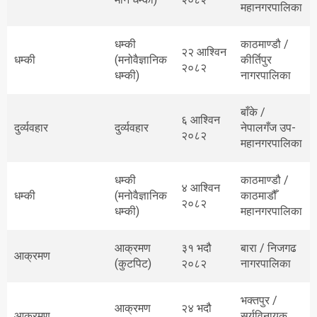
महानगरपालिका
धम्की
काठमाण्डौ /
२२ आश्विन
धम्की
(मनोवैज्ञानिक
कीर्तिपुर
२०८२
धम्की)
नागरपालिका
बाँके /
६ आश्विन
दुर्व्यवहार
दुर्व्यवहार
नेपालगँज उप-
२०८२
महानगरपालिका
धम्की
काठमाण्डौ /
४ आश्विन
धम्की
(मनोवैज्ञानिक
काठमाडौँ
२०८२
धम्की)
महानगरपालिका
आक्रमण
३१ भदौ
बारा / निजगढ
आक्रमण
(कुटपिट)
२०८२
नागरपालिका
भक्तपुर /
आक्रमण
२४ भदौ
आक्रमण
सूर्यविनायक