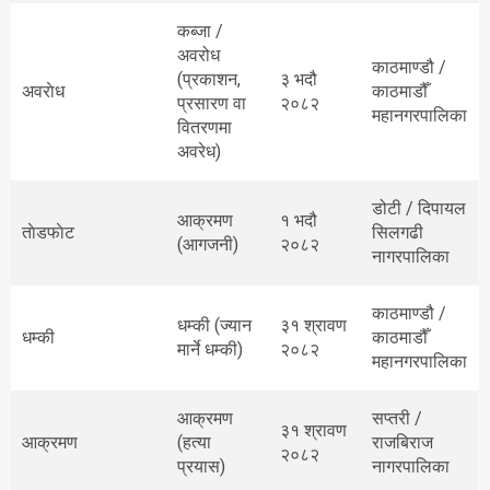
कब्जा /
अवरोध
काठमाण्डौ /
(प्रकाशन,
३ भदौ
अवराेध
काठमाडौँ
प्रसारण वा
२०८२
महानगरपालिका
वितरणमा
अवरेध)
डोटी / दिपायल
आक्रमण
१ भदौ
ताेडफाेट
सिलगढी
(आगजनी)
२०८२
नागरपालिका
काठमाण्डौ /
धम्की (ज्यान
३१ श्रावण
धम्की
काठमाडौँ
मार्ने धम्की)
२०८२
महानगरपालिका
आक्रमण
सप्तरी /
३१ श्रावण
आक्रमण
(हत्या
राजबिराज
२०८२
प्रयास)
नागरपालिका